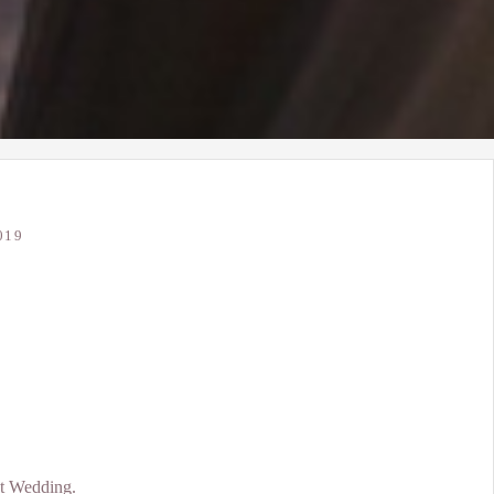
019
nt Wedding.