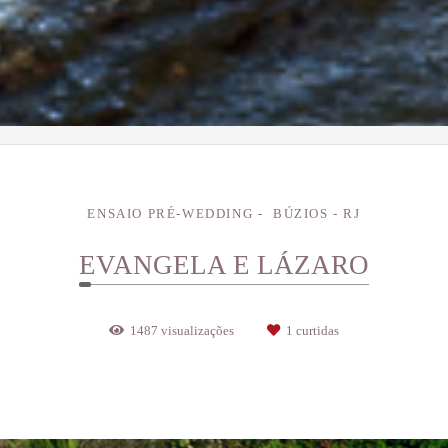
ENSAIO PRÉ-WEDDING
BÚZIOS - RJ
EVANGELA E LÁZARO
1487
visualizações
1
curtidas